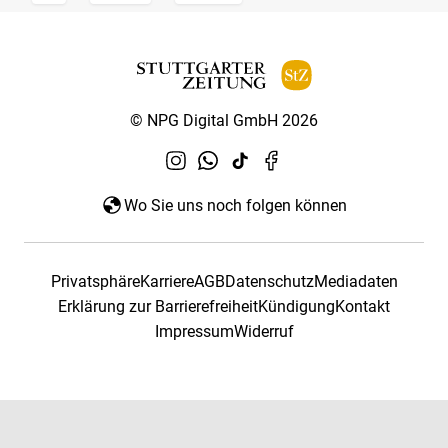
© NPG Digital GmbH 2026
Wo Sie uns noch folgen können
Privatsphäre
Karriere
AGB
Datenschutz
Mediadaten
Erklärung zur Barrierefreiheit
Kündigung
Kontakt
Impressum
Widerruf