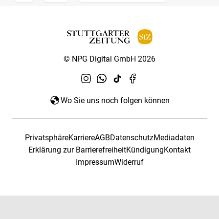
© NPG Digital GmbH 2026
Wo Sie uns noch folgen können
Privatsphäre
Karriere
AGB
Datenschutz
Mediadaten
Erklärung zur Barrierefreiheit
Kündigung
Kontakt
Impressum
Widerruf