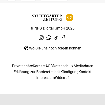
© NPG Digital GmbH 2026
Wo Sie uns noch folgen können
Privatsphäre
Karriere
AGB
Datenschutz
Mediadaten
Erklärung zur Barrierefreiheit
Kündigung
Kontakt
Impressum
Widerruf