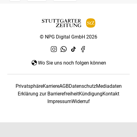
© NPG Digital GmbH 2026
Wo Sie uns noch folgen können
Privatsphäre
Karriere
AGB
Datenschutz
Mediadaten
Erklärung zur Barrierefreiheit
Kündigung
Kontakt
Impressum
Widerruf