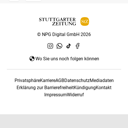
© NPG Digital GmbH 2026
Wo Sie uns noch folgen können
Privatsphäre
Karriere
AGB
Datenschutz
Mediadaten
Erklärung zur Barrierefreiheit
Kündigung
Kontakt
Impressum
Widerruf