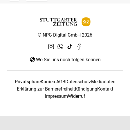
© NPG Digital GmbH 2026
Wo Sie uns noch folgen können
Privatsphäre
Karriere
AGB
Datenschutz
Mediadaten
Erklärung zur Barrierefreiheit
Kündigung
Kontakt
Impressum
Widerruf