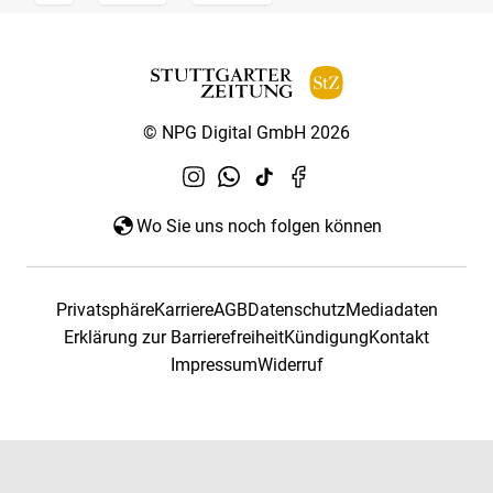
© NPG Digital GmbH 2026
Wo Sie uns noch folgen können
Privatsphäre
Karriere
AGB
Datenschutz
Mediadaten
Erklärung zur Barrierefreiheit
Kündigung
Kontakt
Impressum
Widerruf