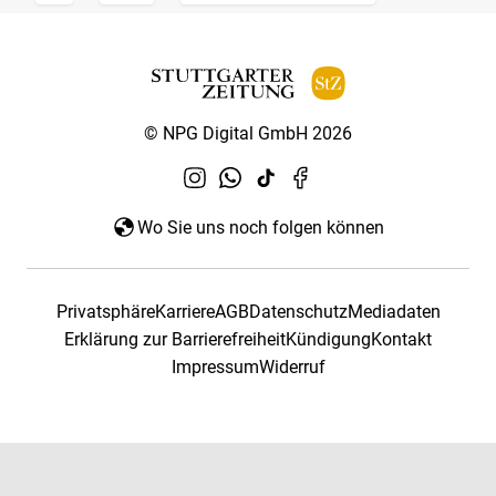
© NPG Digital GmbH 2026
Wo Sie uns noch folgen können
Privatsphäre
Karriere
AGB
Datenschutz
Mediadaten
Erklärung zur Barrierefreiheit
Kündigung
Kontakt
Impressum
Widerruf