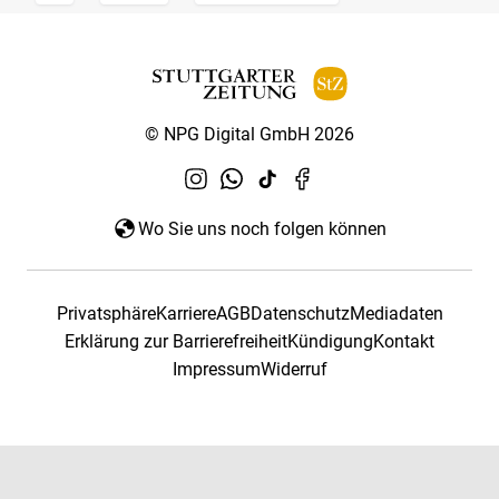
© NPG Digital GmbH 2026
Wo Sie uns noch folgen können
Privatsphäre
Karriere
AGB
Datenschutz
Mediadaten
Erklärung zur Barrierefreiheit
Kündigung
Kontakt
Impressum
Widerruf