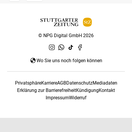
© NPG Digital GmbH 2026
Wo Sie uns noch folgen können
Privatsphäre
Karriere
AGB
Datenschutz
Mediadaten
Erklärung zur Barrierefreiheit
Kündigung
Kontakt
Impressum
Widerruf