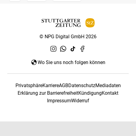
© NPG Digital GmbH 2026
Wo Sie uns noch folgen können
Privatsphäre
Karriere
AGB
Datenschutz
Mediadaten
Erklärung zur Barrierefreiheit
Kündigung
Kontakt
Impressum
Widerruf