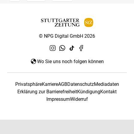
© NPG Digital GmbH 2026
Wo Sie uns noch folgen können
Privatsphäre
Karriere
AGB
Datenschutz
Mediadaten
Erklärung zur Barrierefreiheit
Kündigung
Kontakt
Impressum
Widerruf