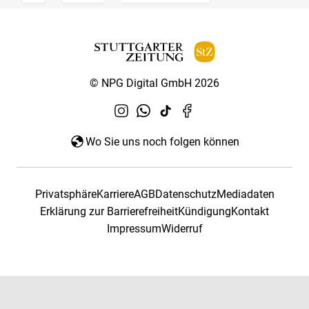
© NPG Digital GmbH 2026
Wo Sie uns noch folgen können
Privatsphäre
Karriere
AGB
Datenschutz
Mediadaten
Erklärung zur Barrierefreiheit
Kündigung
Kontakt
Impressum
Widerruf