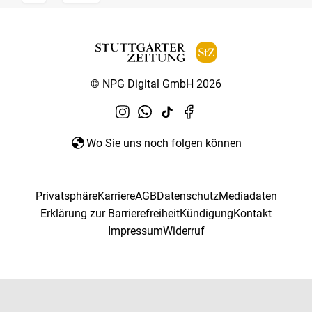
© NPG Digital GmbH 2026
Wo Sie uns noch folgen können
Privatsphäre
Karriere
AGB
Datenschutz
Mediadaten
Erklärung zur Barrierefreiheit
Kündigung
Kontakt
Impressum
Widerruf