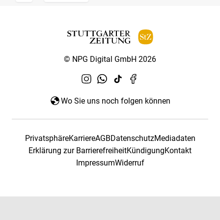
© NPG Digital GmbH 2026
Wo Sie uns noch folgen können
Privatsphäre
Karriere
AGB
Datenschutz
Mediadaten
Erklärung zur Barrierefreiheit
Kündigung
Kontakt
Impressum
Widerruf