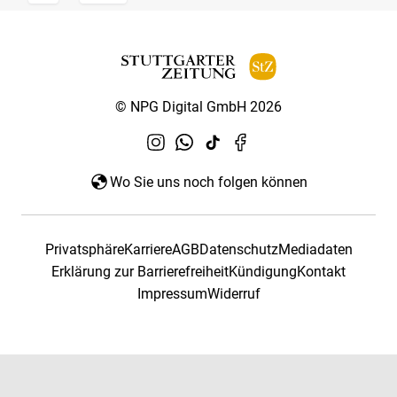
© NPG Digital GmbH 2026
Wo Sie uns noch folgen können
Privatsphäre
Karriere
AGB
Datenschutz
Mediadaten
Erklärung zur Barrierefreiheit
Kündigung
Kontakt
Impressum
Widerruf