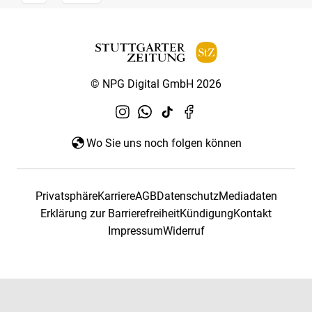
© NPG Digital GmbH 2026
Wo Sie uns noch folgen können
Privatsphäre
Karriere
AGB
Datenschutz
Mediadaten
Erklärung zur Barrierefreiheit
Kündigung
Kontakt
Impressum
Widerruf