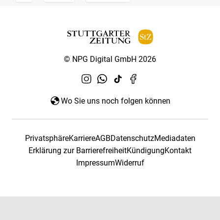
© NPG Digital GmbH 2026
Wo Sie uns noch folgen können
Privatsphäre
Karriere
AGB
Datenschutz
Mediadaten
Erklärung zur Barrierefreiheit
Kündigung
Kontakt
Impressum
Widerruf