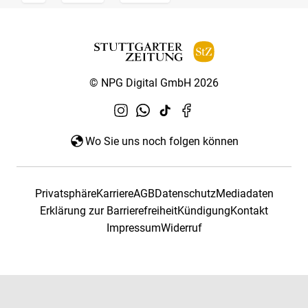
© NPG Digital GmbH 2026
Wo Sie uns noch folgen können
Privatsphäre
Karriere
AGB
Datenschutz
Mediadaten
Erklärung zur Barrierefreiheit
Kündigung
Kontakt
Impressum
Widerruf