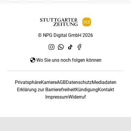
© NPG Digital GmbH 2026
Wo Sie uns noch folgen können
Privatsphäre
Karriere
AGB
Datenschutz
Mediadaten
Erklärung zur Barrierefreiheit
Kündigung
Kontakt
Impressum
Widerruf