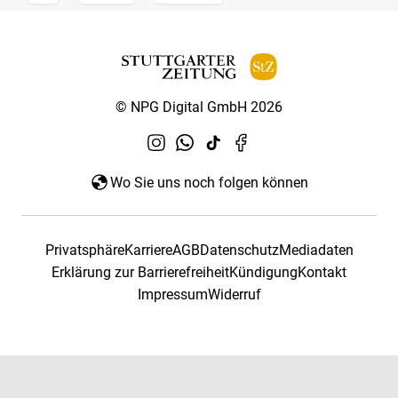
© NPG Digital GmbH 2026
Wo Sie uns noch folgen können
Privatsphäre
Karriere
AGB
Datenschutz
Mediadaten
Erklärung zur Barrierefreiheit
Kündigung
Kontakt
Impressum
Widerruf