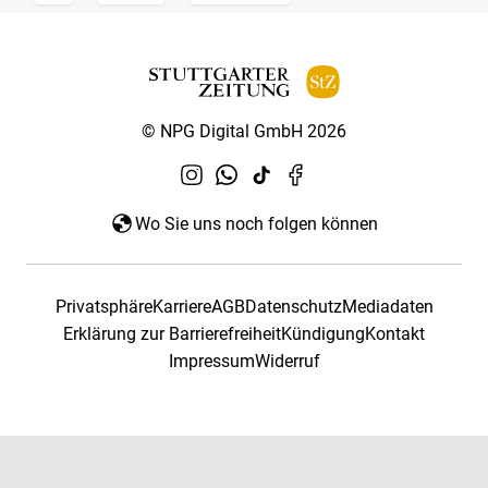
© NPG Digital GmbH 2026
Wo Sie uns noch folgen können
Privatsphäre
Karriere
AGB
Datenschutz
Mediadaten
Erklärung zur Barrierefreiheit
Kündigung
Kontakt
Impressum
Widerruf