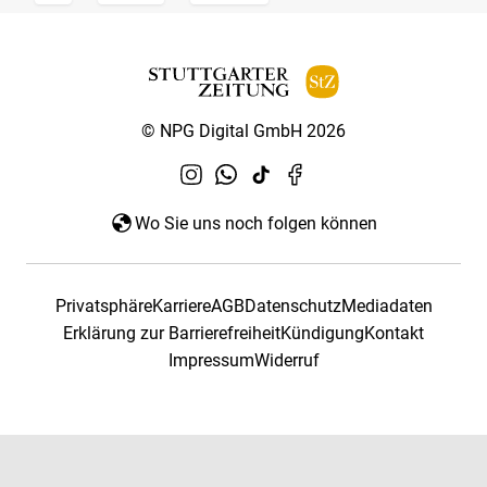
© NPG Digital GmbH 2026
Wo Sie uns noch folgen können
Privatsphäre
Karriere
AGB
Datenschutz
Mediadaten
Erklärung zur Barrierefreiheit
Kündigung
Kontakt
Impressum
Widerruf