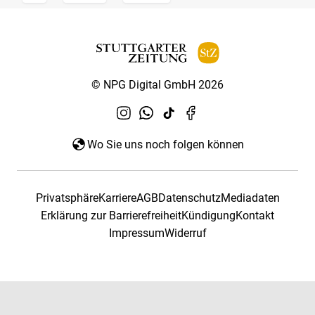
© NPG Digital GmbH 2026
Wo Sie uns noch folgen können
Privatsphäre
Karriere
AGB
Datenschutz
Mediadaten
Erklärung zur Barrierefreiheit
Kündigung
Kontakt
Impressum
Widerruf