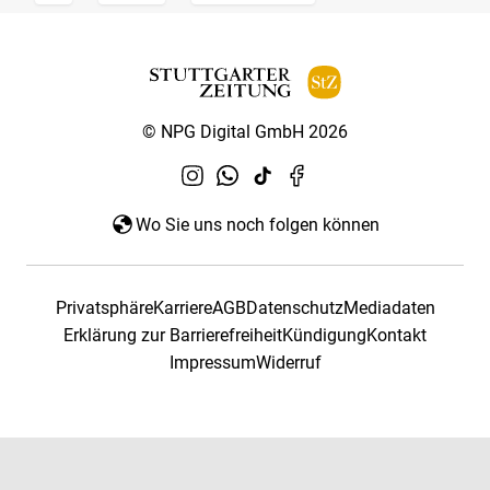
© NPG Digital GmbH 2026
Wo Sie uns noch folgen können
Privatsphäre
Karriere
AGB
Datenschutz
Mediadaten
Erklärung zur Barrierefreiheit
Kündigung
Kontakt
Impressum
Widerruf