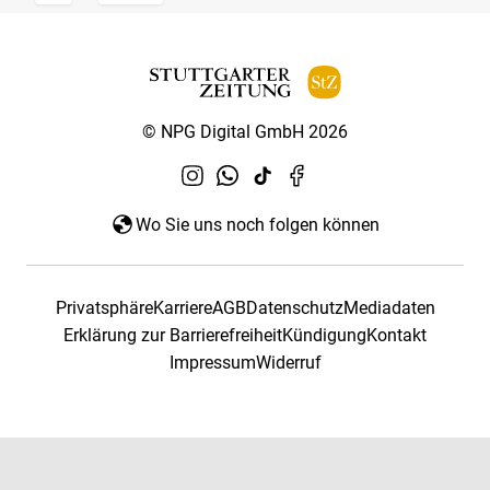
© NPG Digital GmbH 2026
Wo Sie uns noch folgen können
Privatsphäre
Karriere
AGB
Datenschutz
Mediadaten
Erklärung zur Barrierefreiheit
Kündigung
Kontakt
Impressum
Widerruf