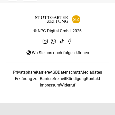
© NPG Digital GmbH 2026
Wo Sie uns noch folgen können
Privatsphäre
Karriere
AGB
Datenschutz
Mediadaten
Erklärung zur Barrierefreiheit
Kündigung
Kontakt
Impressum
Widerruf