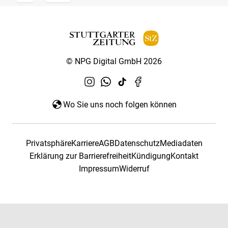
© NPG Digital GmbH 2026
Wo Sie uns noch folgen können
Privatsphäre
Karriere
AGB
Datenschutz
Mediadaten
Erklärung zur Barrierefreiheit
Kündigung
Kontakt
Impressum
Widerruf