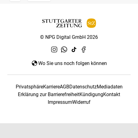
© NPG Digital GmbH 2026
Wo Sie uns noch folgen können
Privatsphäre
Karriere
AGB
Datenschutz
Mediadaten
Erklärung zur Barrierefreiheit
Kündigung
Kontakt
Impressum
Widerruf