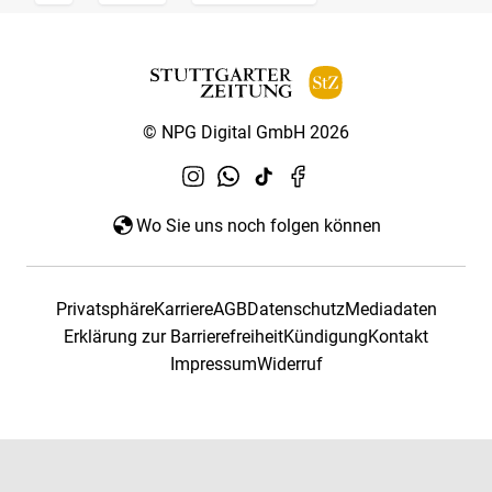
© NPG Digital GmbH 2026
Wo Sie uns noch folgen können
Privatsphäre
Karriere
AGB
Datenschutz
Mediadaten
Erklärung zur Barrierefreiheit
Kündigung
Kontakt
Impressum
Widerruf