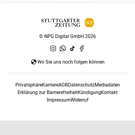
© NPG Digital GmbH 2026
Wo Sie uns noch folgen können
Privatsphäre
Karriere
AGB
Datenschutz
Mediadaten
Erklärung zur Barrierefreiheit
Kündigung
Kontakt
Impressum
Widerruf