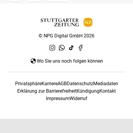
© NPG Digital GmbH 2026
Wo Sie uns noch folgen können
Privatsphäre
Karriere
AGB
Datenschutz
Mediadaten
Erklärung zur Barrierefreiheit
Kündigung
Kontakt
Impressum
Widerruf