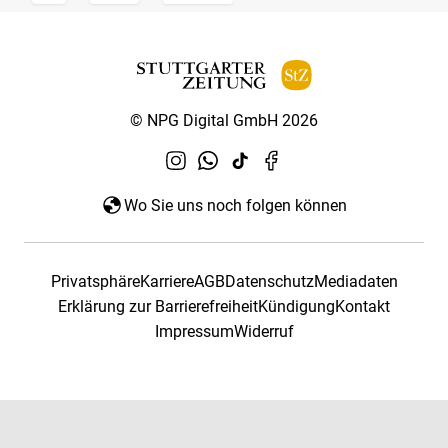
© NPG Digital GmbH 2026
Wo Sie uns noch folgen können
Privatsphäre
Karriere
AGB
Datenschutz
Mediadaten
Erklärung zur Barrierefreiheit
Kündigung
Kontakt
Impressum
Widerruf