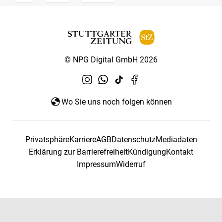
© NPG Digital GmbH 2026
Wo Sie uns noch folgen können
Privatsphäre
Karriere
AGB
Datenschutz
Mediadaten
Erklärung zur Barrierefreiheit
Kündigung
Kontakt
Impressum
Widerruf