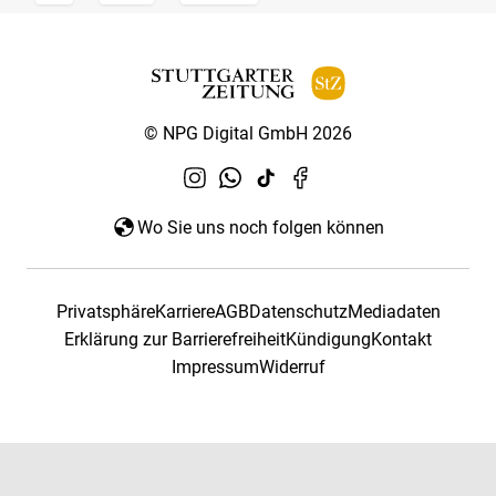
© NPG Digital GmbH 2026
Wo Sie uns noch folgen können
Privatsphäre
Karriere
AGB
Datenschutz
Mediadaten
Erklärung zur Barrierefreiheit
Kündigung
Kontakt
Impressum
Widerruf