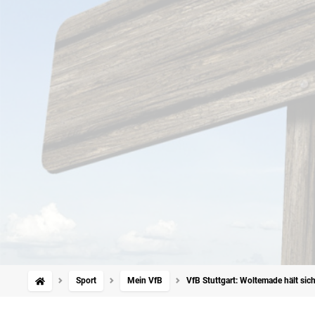
Sport
Mein VfB
VfB Stuttgart: Woltemade hält sic