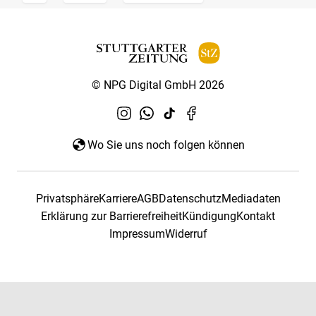
© NPG Digital GmbH 2026
Wo Sie uns noch folgen können
Privatsphäre
Karriere
AGB
Datenschutz
Mediadaten
Erklärung zur Barrierefreiheit
Kündigung
Kontakt
Impressum
Widerruf