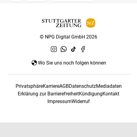
© NPG Digital GmbH 2026
Wo Sie uns noch folgen können
Privatsphäre
Karriere
AGB
Datenschutz
Mediadaten
Erklärung zur Barrierefreiheit
Kündigung
Kontakt
Impressum
Widerruf