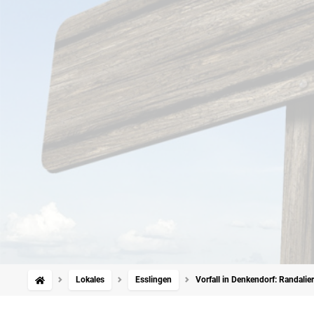
Lokales
Esslingen
Vorfall in Denkendorf: Randalier