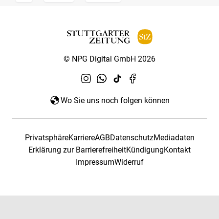
© NPG Digital GmbH 2026
Wo Sie uns noch folgen können
Privatsphäre
Karriere
AGB
Datenschutz
Mediadaten
Erklärung zur Barrierefreiheit
Kündigung
Kontakt
Impressum
Widerruf