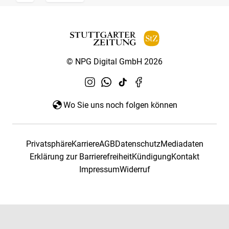
© NPG Digital GmbH 2026
Wo Sie uns noch folgen können
Privatsphäre
Karriere
AGB
Datenschutz
Mediadaten
Erklärung zur Barrierefreiheit
Kündigung
Kontakt
Impressum
Widerruf