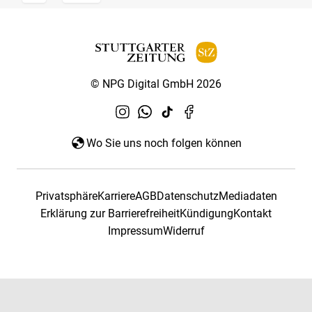
© NPG Digital GmbH 2026
Wo Sie uns noch folgen können
Privatsphäre
Karriere
AGB
Datenschutz
Mediadaten
Erklärung zur Barrierefreiheit
Kündigung
Kontakt
Impressum
Widerruf