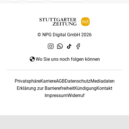
© NPG Digital GmbH 2026
Wo Sie uns noch folgen können
Privatsphäre
Karriere
AGB
Datenschutz
Mediadaten
Erklärung zur Barrierefreiheit
Kündigung
Kontakt
Impressum
Widerruf