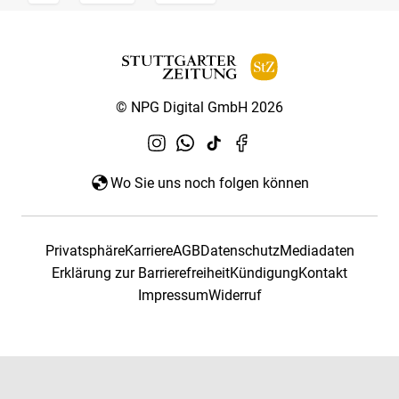
© NPG Digital GmbH 2026
Wo Sie uns noch folgen können
Privatsphäre
Karriere
AGB
Datenschutz
Mediadaten
Erklärung zur Barrierefreiheit
Kündigung
Kontakt
Impressum
Widerruf