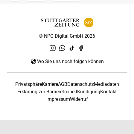
© NPG Digital GmbH 2026
Wo Sie uns noch folgen können
Privatsphäre
Karriere
AGB
Datenschutz
Mediadaten
Erklärung zur Barrierefreiheit
Kündigung
Kontakt
Impressum
Widerruf