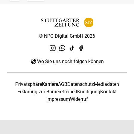
© NPG Digital GmbH 2026
Wo Sie uns noch folgen können
Privatsphäre
Karriere
AGB
Datenschutz
Mediadaten
Erklärung zur Barrierefreiheit
Kündigung
Kontakt
Impressum
Widerruf