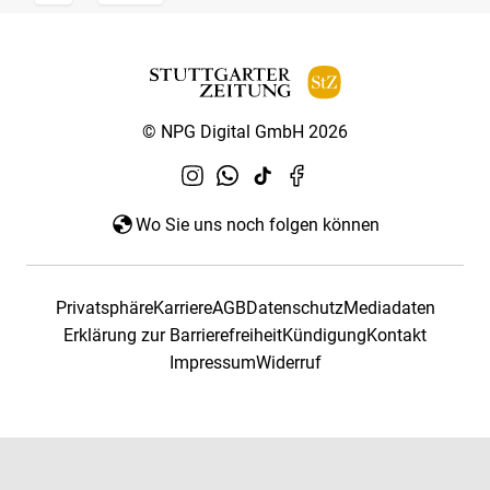
© NPG Digital GmbH 2026
Wo Sie uns noch folgen können
Privatsphäre
Karriere
AGB
Datenschutz
Mediadaten
Erklärung zur Barrierefreiheit
Kündigung
Kontakt
Impressum
Widerruf