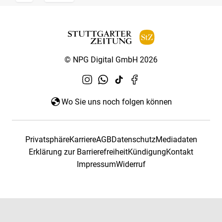
© NPG Digital GmbH 2026
Wo Sie uns noch folgen können
Privatsphäre
Karriere
AGB
Datenschutz
Mediadaten
Erklärung zur Barrierefreiheit
Kündigung
Kontakt
Impressum
Widerruf