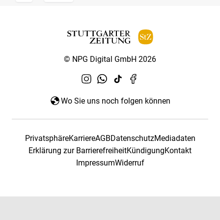
© NPG Digital GmbH 2026
Wo Sie uns noch folgen können
Privatsphäre
Karriere
AGB
Datenschutz
Mediadaten
Erklärung zur Barrierefreiheit
Kündigung
Kontakt
Impressum
Widerruf