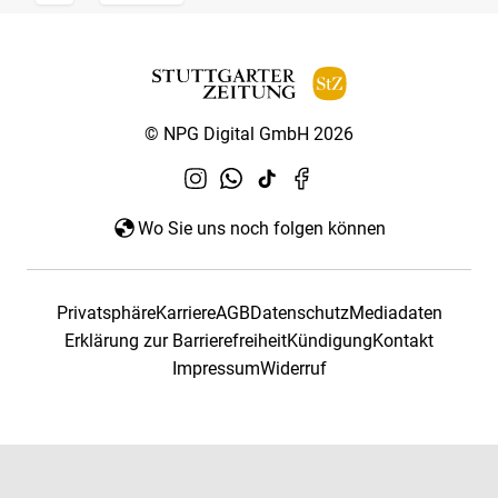
© NPG Digital GmbH 2026
Wo Sie uns noch folgen können
Privatsphäre
Karriere
AGB
Datenschutz
Mediadaten
Erklärung zur Barrierefreiheit
Kündigung
Kontakt
Impressum
Widerruf